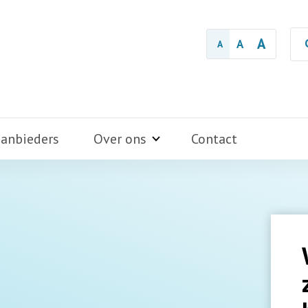
A
A
A
aanbieders
Over ons
Contact