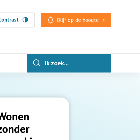
Contrast
Blijf op de hoogte
Ik zoek...
Wonen
zonder