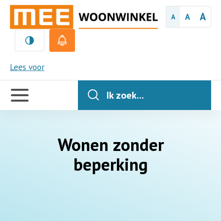
A
A
A
MEE
Lees voor
Handige
links
Ik zoek...
Wonen zonder
beperking