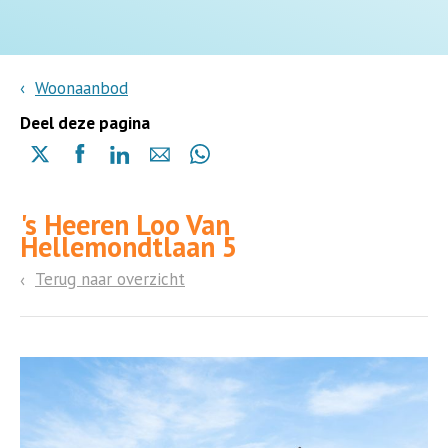
Woonaanbod
Deel deze pagina
Delen
Delen
Delen
Delen
Delen
via
via
via
via
via
X
Facebook
Linkedin
e-
Whatsapp
's Heeren Loo Van
(opent
(opent
(opent
mail
(opent
Hellemondtlaan 5
in
in
in
in
een
een
een
een
Terug naar overzicht
nieuwe
nieuwe
nieuwe
nieuwe
pagina)
pagina)
pagina)
pagina)