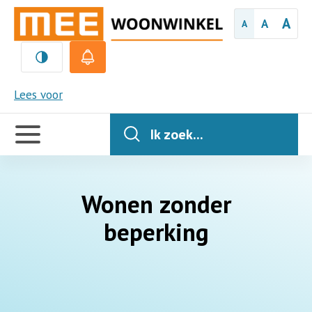
A
A
A
MEE
Lees voor
Handige
links
Ik zoek...
Wonen zonder
beperking