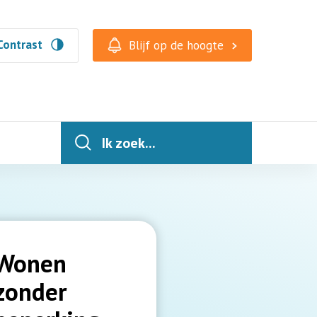
Contrast
Blijf op de hoogte
Ik zoek...
Wonen
zonder