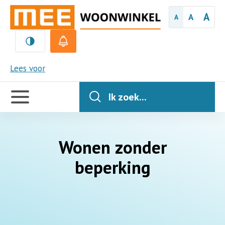
A
A
A
MEE
Lees voor
Handige
links
Ik zoek...
Wonen zonder
beperking