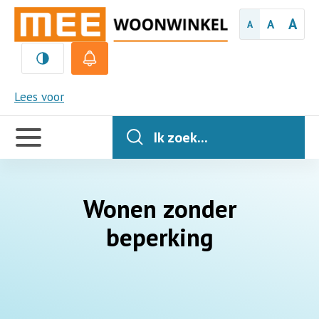
A
A
A
MEE
Lees voor
Handige
links
Ik zoek...
Wonen zonder
beperking