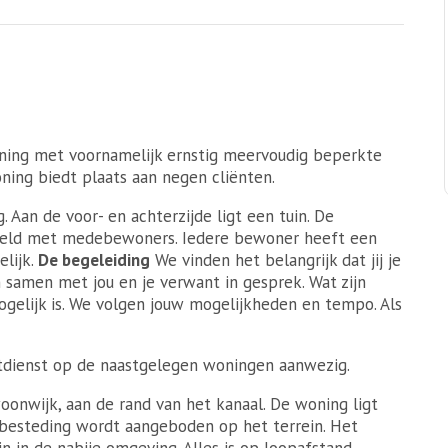
ning met voornamelijk ernstig meervoudig beperkte
ing biedt plaats aan negen cliënten.
Aan de voor- en achterzijde ligt een tuin. De
eld met medebewoners. Iedere bewoner heeft een
elijk.
De begeleiding
We vinden het belangrijk dat jij je
 samen met jou en je verwant in gesprek. Wat zijn
elijk is. We volgen jouw mogelijkheden en tempo. Als
htdienst op de naastgelegen woningen aanwezig.
onwijk, aan de rand van het kanaal. De woning ligt
gbesteding wordt aangeboden op het terrein. Het
n in de nabije omgeving. Alles is op loopafstand