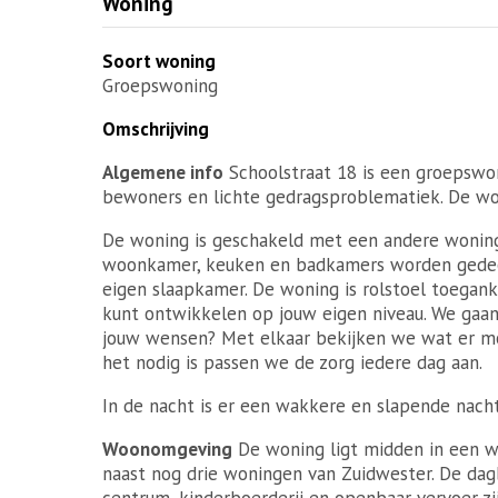
Woning
Soort woning
Groepswoning
Omschrijving
Algemene info
Schoolstraat 18 is een groepswo
bewoners en lichte gedragsproblematiek. De won
De woning is geschakeld met een andere woning. 
woonkamer, keuken en badkamers worden gede
eigen slaapkamer. De woning is rolstoel toegank
kunt ontwikkelen op jouw eigen niveau. We gaan
jouw wensen? Met elkaar bekijken we wat er mog
het nodig is passen we de zorg iedere dag aan.
In de nacht is er een wakkere en slapende nac
Woonomgeving
De woning ligt midden in een wo
naast nog drie woningen van Zuidwester. De da
centrum, kinderboerderij en openbaar vervoer zij