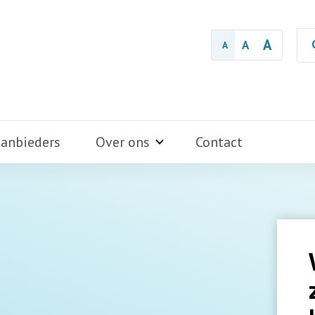
A
A
A
aanbieders
Over ons
Contact