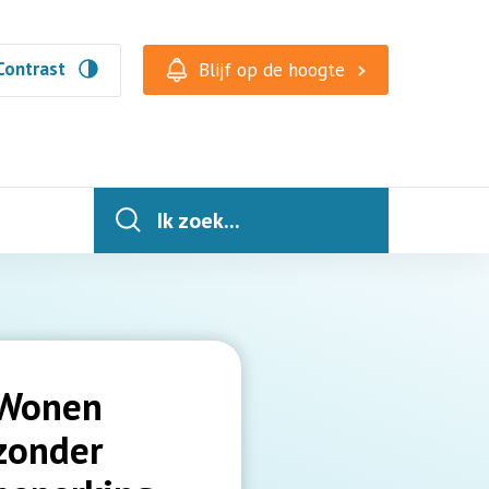
Contrast
Blijf op de hoogte
Ik zoek...
Wonen
zonder