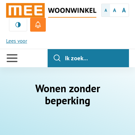
A
A
A
MEE
Lees voor
Handige
links
Ik zoek...
Wonen zonder
beperking