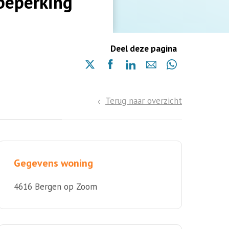
beperking
Deel deze pagina
Delen
Delen
Delen
Delen
Delen
via
via
via
via
via
X
Facebook
Linkedin
e-
Whatsapp
(opent
(opent
(opent
mail
Terug naar overzicht
(opent
in
in
in
in
een
een
een
een
nieuwe
nieuwe
nieuwe
nieuwe
pagina)
pagina)
pagina)
pagina)
Gegevens woning
4616 Bergen op Zoom