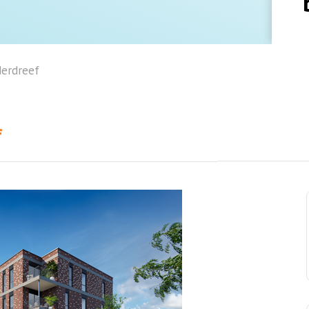
erdreef
f