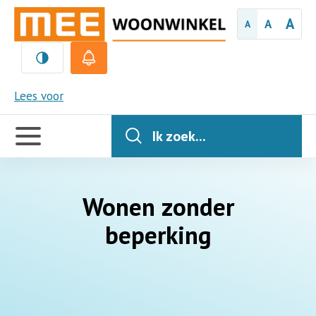
A
A
A
MEE
Lees voor
Handige
links
Ik zoek...
Wonen zonder
beperking