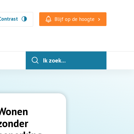
Contrast
Blijf op de hoogte
Ik zoek...
Wonen
zonder