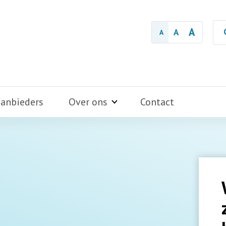
A
A
A
aanbieders
Over ons
Contact