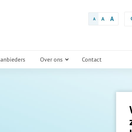
A
A
A
aanbieders
Over ons
Contact