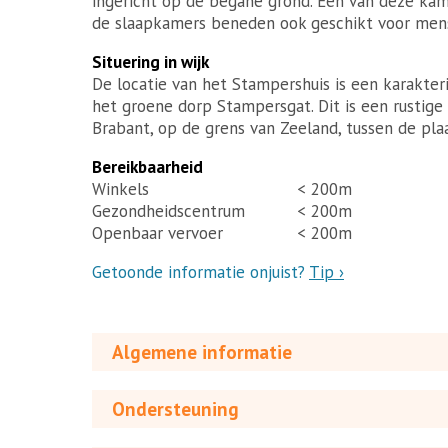
ingericht op de begane grond. Eén van deze kam
de slaapkamers beneden ook geschikt voor mense
Situering in wijk
De locatie van het Stampershuis is een karakte
het groene dorp Stampersgat. Dit is een rustig
Brabant, op de grens van Zeeland, tussen de pl
Bereikbaarheid
Winkels
< 200m
Gezondheidscentrum
< 200m
Openbaar vervoer
< 200m
Getoonde informatie onjuist?
Tip ›
Algemene informatie
Ondersteuning