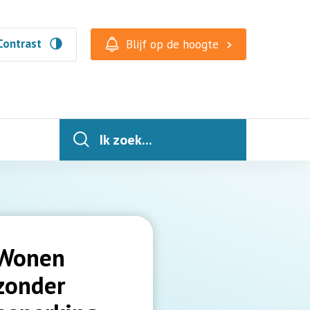
Contrast
Blijf op de hoogte
Ik zoek...
Wonen
zonder