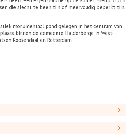
ers heeft een eigen douche op de kamer. Hierdoor zijn
n die slecht te been zijn of meervoudig beperkt zijn.
ristiek monumentaal pand gelegen in het centrum van
e plaats binnen de gemeente Halderberge in West-
aatsen Roosendaal en Rotterdam.