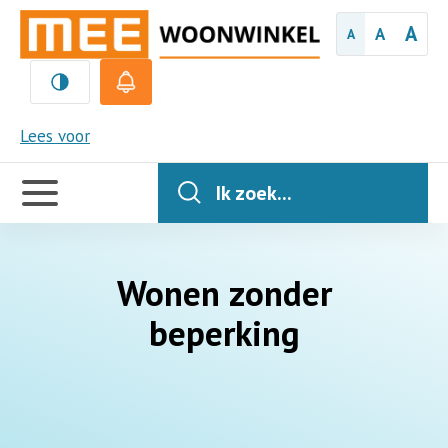
A
A
A
MEE
Lees voor
Handige
links
Ik zoek...
Wonen zonder
beperking