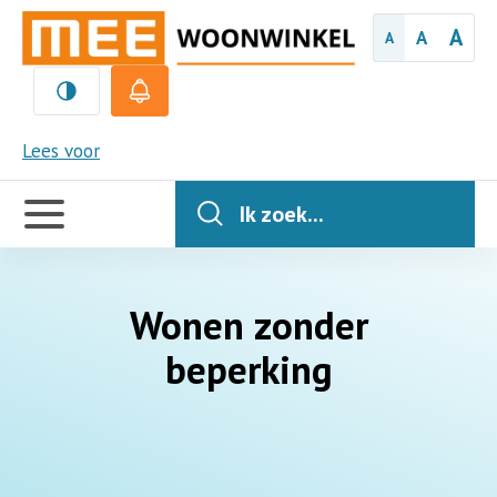
A
A
A
MEE
Lees voor
Handige
links
Ik zoek...
Wonen zonder
beperking