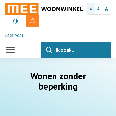
A
A
A
MEE
Lees voor
Handige
links
Ik zoek...
Wonen zonder
beperking