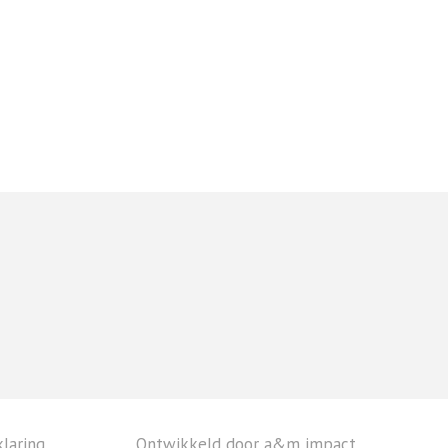
laring
Ontwikkeld door a&m impact