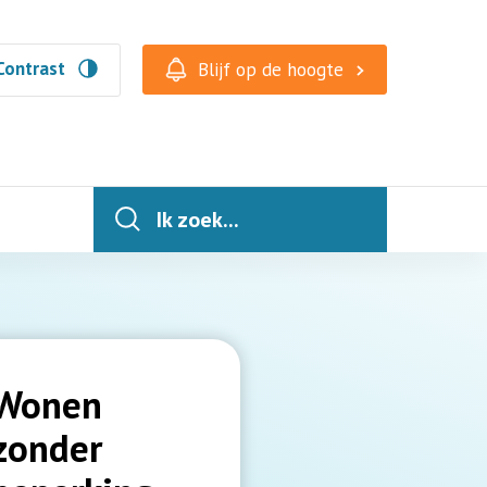
Contrast
Blijf op de hoogte
Ik zoek...
Wonen
zonder