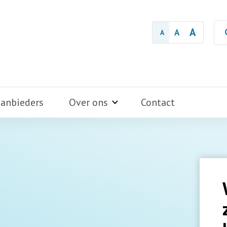
A
A
A
aanbieders
Over ons
Contact