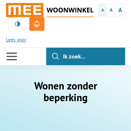
A
A
A
MEE
Lees voor
Handige
links
Ik zoek...
Wonen zonder
beperking