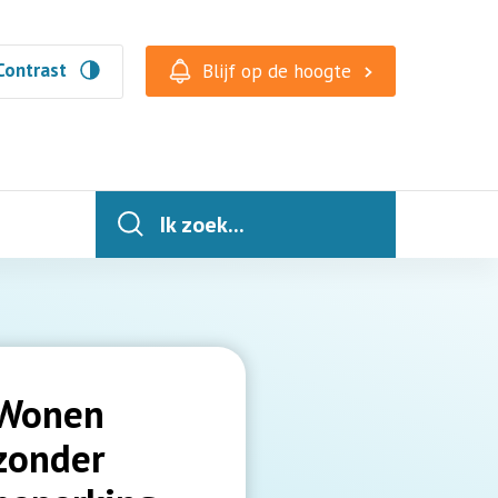
Contrast
Blijf op de hoogte
Ik zoek...
Wonen
zonder