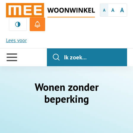
A
A
A
MEE
Lees voor
Handige
links
Ik zoek...
Wonen zonder
beperking