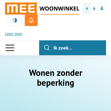
A
A
A
MEE
Lees voor
Handige
links
Ik zoek...
Wonen zonder
beperking