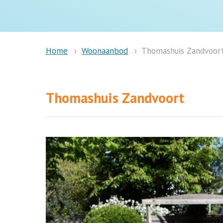
Woonaanbod
Thomashuis Zandvoor
Home
Thomashuis Zandvoort