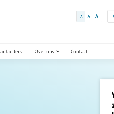
A
A
A
aanbieders
Over ons
Contact