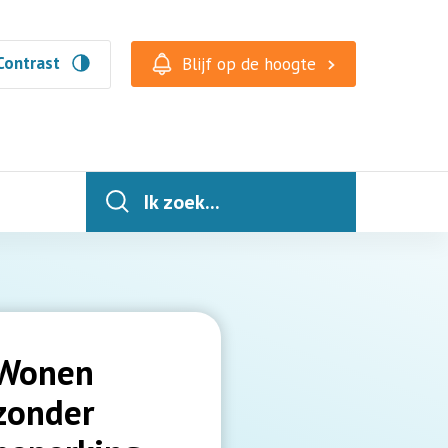
Contrast
Blijf op de hoogte
Ik zoek...
Wonen
zonder