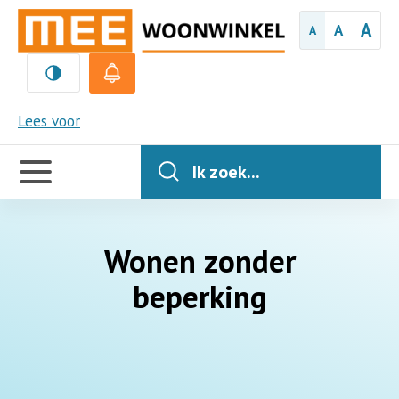
A
A
A
MEE
Lees voor
Handige
links
Ik zoek...
Wonen zonder
beperking