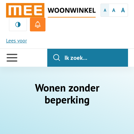
A
A
A
MEE
Lees voor
Handige
links
Ik zoek...
Wonen zonder
beperking