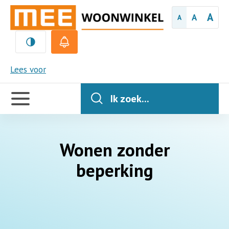
A
A
A
MEE
Lees voor
Handige
links
Ik zoek...
Wonen zonder
beperking