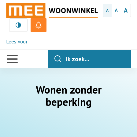
A
A
A
MEE
Lees voor
Handige
links
Ik zoek...
Wonen zonder
beperking