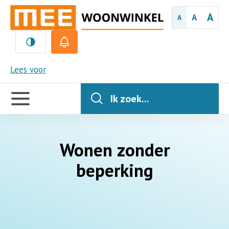
A
A
A
MEE
Lees voor
Handige
links
Ik zoek...
Wonen zonder
beperking