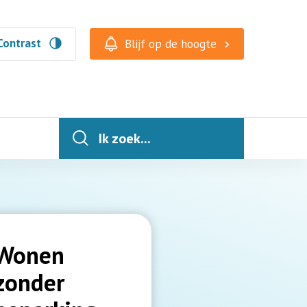
Contrast
Blijf op de hoogte
Ik zoek...
Wonen
zonder