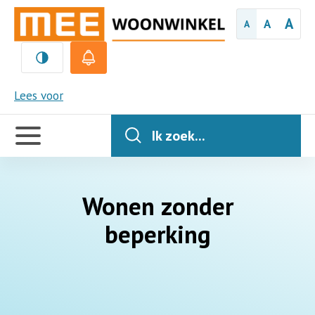
A
A
A
MEE
Lees voor
Handige
links
Ik zoek...
Wonen zonder
beperking