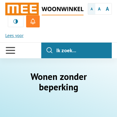
A
A
A
MEE
Lees voor
Handige
links
Ik zoek...
Wonen zonder
beperking