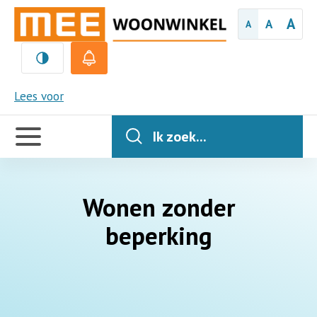
A
A
A
MEE
Lees voor
Handige
links
Ik zoek...
Wonen zonder
beperking