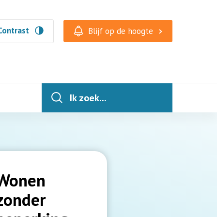
Contrast
Blijf op de hoogte
Ik zoek...
Wonen
zonder