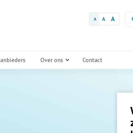
A
A
A
aanbieders
Over ons
Contact