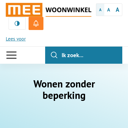
A
A
A
MEE
Lees voor
Handige
links
Ik zoek...
Wonen zonder
beperking