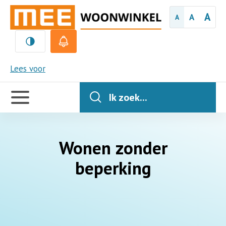
A
A
A
MEE
Lees voor
Handige
links
Ik zoek...
Wonen zonder
beperking