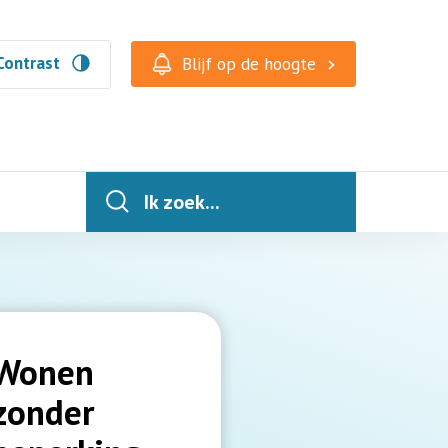
Contrast
Blijf op de hoogte
Ik zoek...
Wonen
zonder