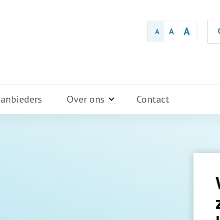
A
A
A
aanbieders
Over ons
Contact