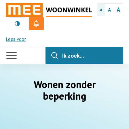
A
A
A
MEE
Lees voor
Handige
links
Ik zoek...
Wonen zonder
beperking