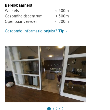
Bereikbaarheid
Winkels
< 500m
Gezondheidscentrum
< 500m
Openbaar vervoer
< 200m
Getoonde informatie onjuist?
Tip ›