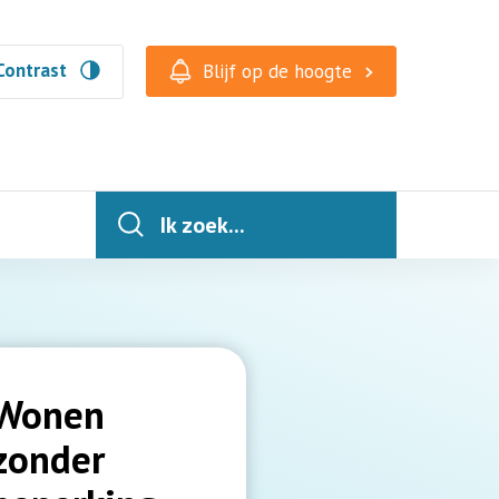
Contrast
Blijf op de hoogte
Ik zoek...
Wonen
zonder