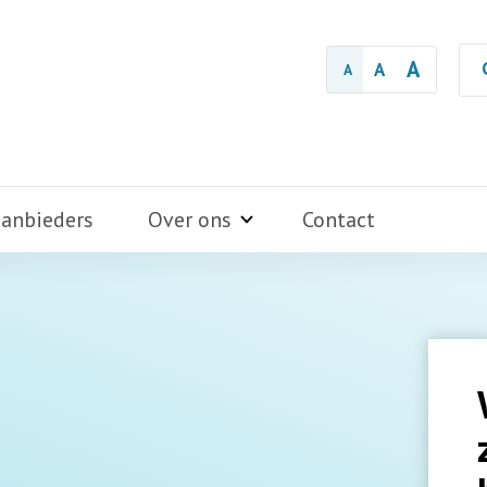
A
A
A
aanbieders
Over ons
Contact