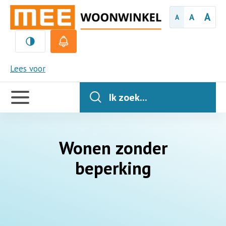
A
A
A
MEE
Lees voor
Handige
links
Ik zoek...
Wonen zonder
beperking