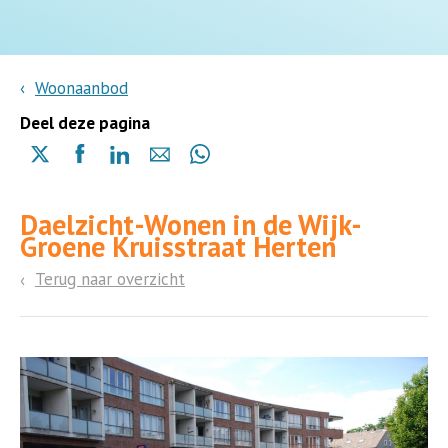
Woonaanbod
Deel deze pagina
Delen
Delen
Delen
Delen
Delen
via
via
via
via
via
X
Facebook
Linkedin
e-
Whatsapp
Daelzicht-Wonen in de Wijk-
(opent
(opent
(opent
mail
(opent
Groene Kruisstraat Herten
in
in
in
in
een
een
een
een
Terug naar overzicht
nieuwe
nieuwe
nieuwe
nieuwe
pagina)
pagina)
pagina)
pagina)