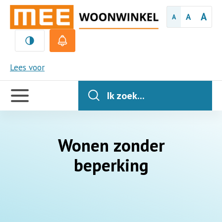
A
A
A
MEE
Lees voor
Handige
links
Ik zoek...
Wonen zonder
beperking