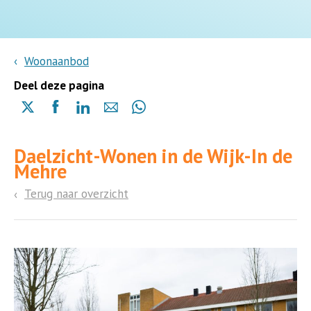
Woonaanbod
Deel deze pagina
Delen
Delen
Delen
Delen
Delen
via
via
via
via
via
X
Facebook
Linkedin
e-
Whatsapp
Daelzicht-Wonen in de Wijk-In de
(opent
(opent
(opent
mail
(opent
Mehre
in
in
in
in
een
een
een
een
Terug naar overzicht
nieuwe
nieuwe
nieuwe
nieuwe
pagina)
pagina)
pagina)
pagina)