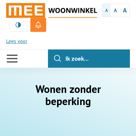
A
A
A
MEE
Lees voor
Handige
links
Ik zoek...
Wonen zonder
beperking