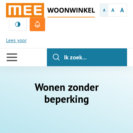
A
A
A
MEE
Lees voor
Handige
links
Ik zoek...
Wonen zonder
beperking