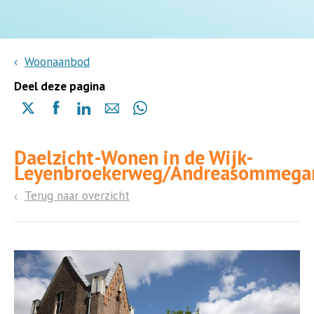
Woonaanbod
Deel deze pagina
Delen
Delen
Delen
Delen
Delen
via
via
via
via
via
X
Facebook
Linkedin
e-
Whatsapp
Daelzicht-Wonen in de Wijk-
(opent
(opent
(opent
mail
(opent
Leyenbroekerweg/Andreasommega
in
in
in
in
een
een
een
een
Terug naar overzicht
nieuwe
nieuwe
nieuwe
nieuwe
pagina)
pagina)
pagina)
pagina)