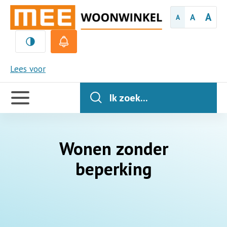
A
A
A
MEE
Lees voor
Handige
links
Ik zoek...
Wonen zonder
beperking