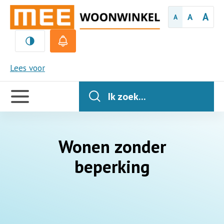
A
A
A
MEE
Lees voor
Handige
links
Ik zoek...
Wonen zonder
beperking