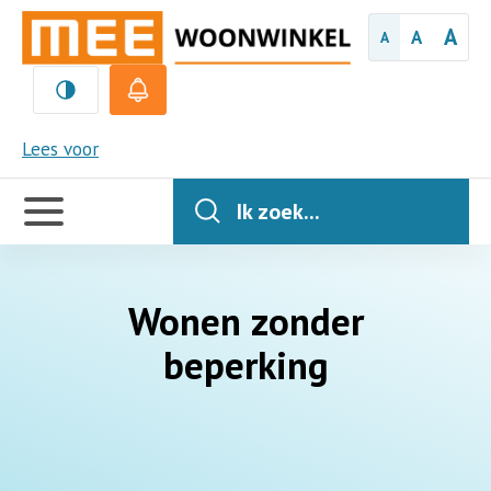
A
A
A
MEE
Lees voor
Handige
links
Ik zoek...
Wonen zonder
beperking