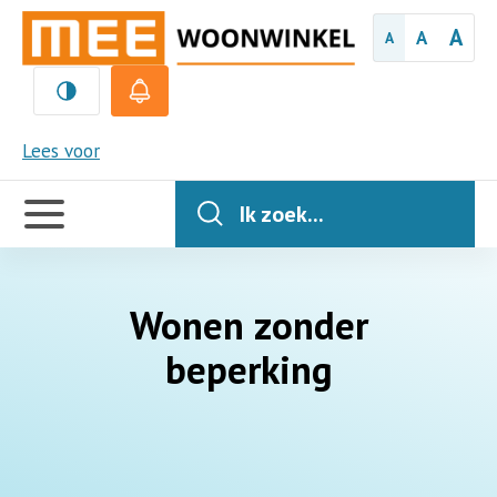
A
A
A
MEE
Lees voor
Handige
links
Ik zoek...
Wonen zonder
beperking