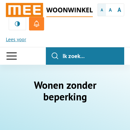
A
A
A
MEE
Lees voor
Handige
links
Ik zoek...
Wonen zonder
beperking