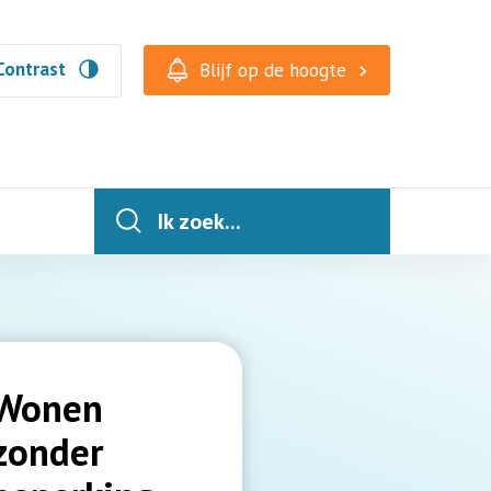
Contrast
Blijf op de hoogte
Ik zoek...
Wonen
zonder