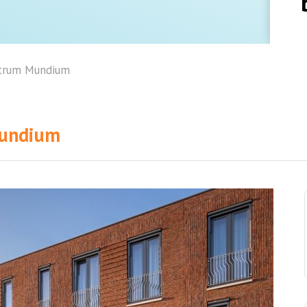
trum Mundium
Mundium