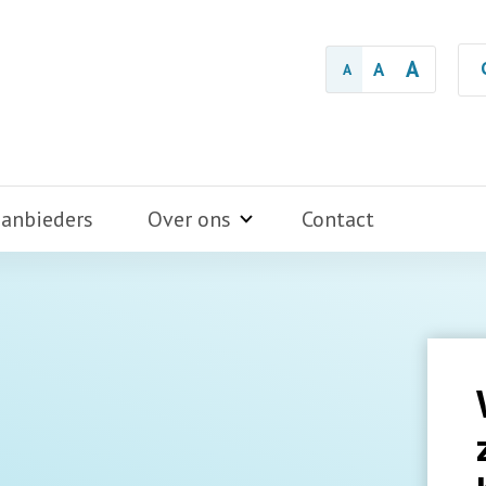
A
A
A
aanbieders
Over ons
Contact