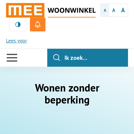
A
A
A
MEE
Lees voor
Handige
links
Ik zoek...
Wonen zonder
beperking