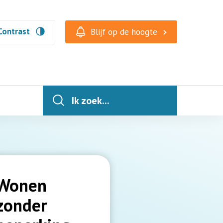
Contrast
Blijf op de hoogte
Ik zoek...
Wonen
zonder