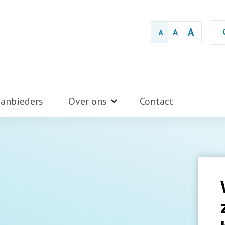
A
A
A
aanbieders
Over ons
Contact