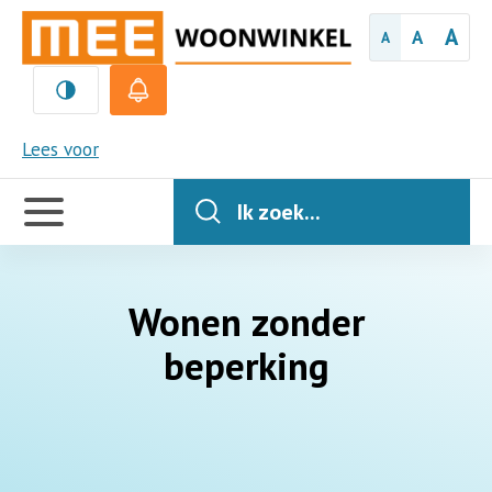
A
A
A
MEE
Lees voor
Handige
links
Ik zoek...
Wonen zonder
beperking