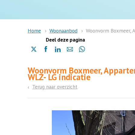
Woonaanbod
Woonvorm Boxmeer, App
Home
Deel deze pagina
Delen
Delen
Delen
Delen
Delen
via
via
via
via
via
X
Facebook
Linkedin
e-
Whatsapp
Woonvorm Boxmeer, Apparteme
(opent
(opent
(opent
mail
(opent
WLZ- LG indicatie
in
in
in
in
een
een
een
een
Terug naar overzicht
nieuwe
nieuwe
nieuwe
nieuwe
pagina)
pagina)
pagina)
pagina)