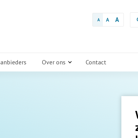
A
A
A
aanbieders
Over ons
Contact