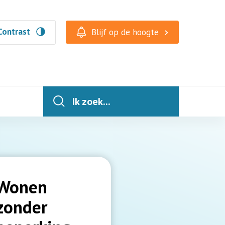
Contrast
Blijf op de hoogte
Ik zoek...
Wonen
zonder